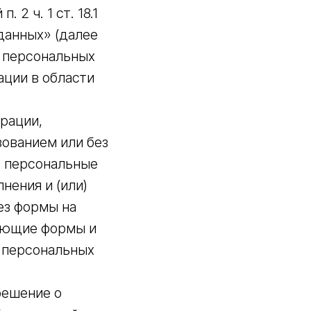
2 ч. 1 ст. 18.1
данных» (далее
о персональных
ации в области
ерации,
ованием или без
т персональные
нения и (или)
ез формы на
твующие формы и
т персональных
решение о