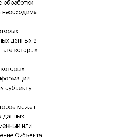
е обработки
а необходима
оторых
ных данных в
ьтате которых
 которых
информации
у субъекту
оторое может
 данных.
менный или
ение Субъекта