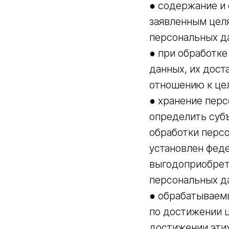
● содержание и
заявленным цел
персональных д
● при обработк
данных, их дост
отношению к це
● хранение пер
определить субъ
обработки персо
установлен феде
выгодоприобрет
персональных д
● обрабатываем
по достижении ц
достижении этих