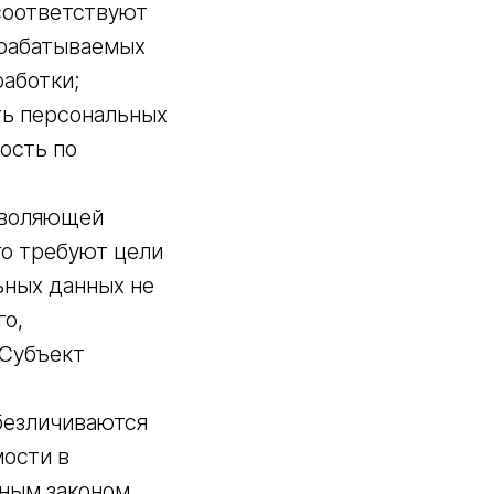
соответствуют
брабатываемых
работки;
ть персональных
ость по
зволяющей
го требуют цели
ьных данных не
го,
 Субъект
безличиваются
мости в
ным законом.