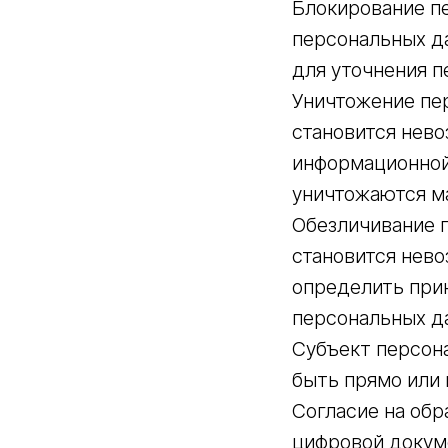
Блокирование п
персональных да
для уточнения п
Уничтожение пер
становится нев
информационной 
уничтожаются м
Обезличивание п
становится нев
определить при
персональных д
Субъект персон
быть прямо или
Согласие на об
цифровой докум