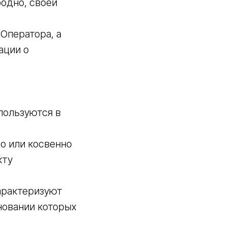
бодно, своей
 Оператора, а
ации о
пользуются в
о или косвенно
кту
арактеризуют
новании которых