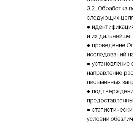
3.2. Обработка
следующих целя
● идентификаци
и их дальнейшег
● проведение Оп
исследований на
● установление 
направление рас
письменных запр
● подтверждени
предоставленны
● статистически
условии обезли