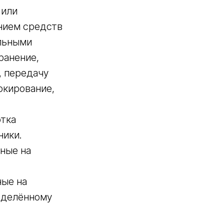
 или
анием средств
альными
ранение,
, передачу
окирование,
отка
ники.
ные на
ные на
еделённому