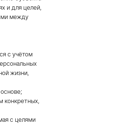
х и для целей,
ыми между
ся с учётом
персональных
ной жизни,
 основе;
м конкретных,
мая с целями