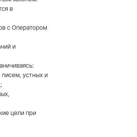
тся в
ов с Оператором
ний и
раничиваясь:
 писем, устных и
;
ых,
кие цели при